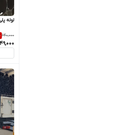
لوله پلی اتیلن 00
%
640,000
49,000