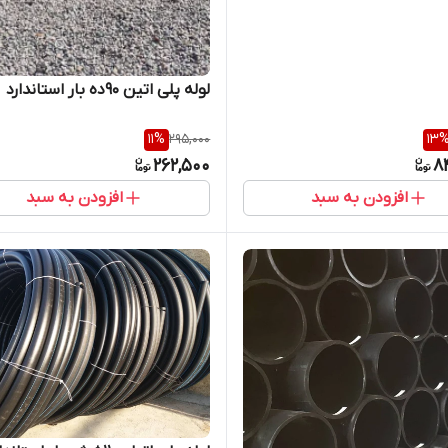
لوله پلی اتین 90ده بار استاندارد
11
%
295,000
13
262,500
8
افزودن به سبد
افزودن به سبد