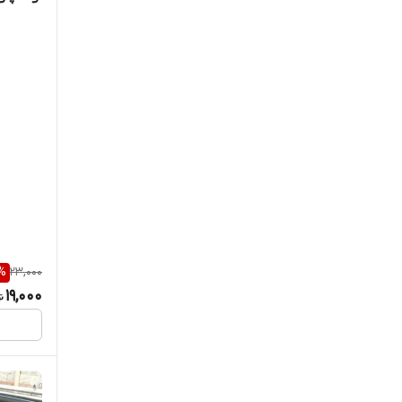
%
23,000
19,000