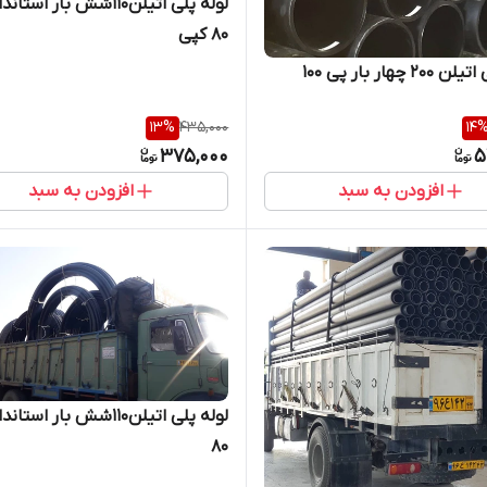
لوله پلی اتیلن110شش بار است
80 کپی
2 چهار بار پی 100
13
%
435,000
14
375,000
5
افزودن به سبد
افزودن به سبد
لوله پلی اتیلن110شش بار است
80