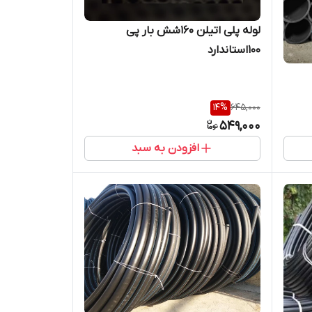
لوله پلی اتیلن 160شش بار پی
100استاندارد
14
%
645,000
549,000
افزودن به سبد