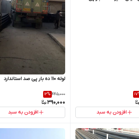
لوله 110 ده بار پی صد استاندارد
12
%
445,000
17
390,000
افزودن به سبد
افزودن به سبد