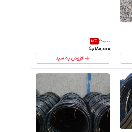
18
%
220,000
180,000
افزودن به سبد