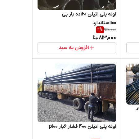
لوله پلی اتیلن 160ده بار پی
100استاندارد
11
%
920,000
813,000
افزودن به سبد
لوله پلی اتیلن 400 فشار 6بار p100