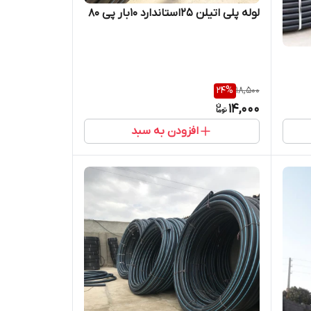
لوله پلی اتیلن 25استاندارد 10بار پی 80
24
%
18,500
14,000
افزودن به سبد