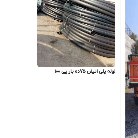
لوله پلی اتیلن 75ده بار پی 100