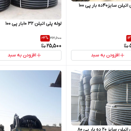
ن سایز40ده بار پی 100
لوله پلی اتیلن 32 10بار پی 100
24
%
33,600
14
25,500
افزودن به سبد
افزودن به سبد
ن سایز 20 ده بار پی 80