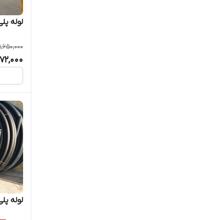
لوله پلی اتیلن 00
1,650,000
372,000
لوله پلی ا