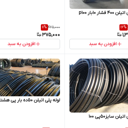
4 فشار 10بار p100
11
%
425,000
16
%
375,000
1,
افزودن به سبد
افزودن به سبد
لوله پلی اتیلن 50ده بار پی هشتاد
تیلن سایز50پی 100