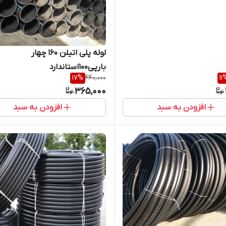
لوله پلی اتیلن 160 چهار
بارپی100استاندارد
17
%
440,000
11
365,000
افزودن به سبد
افزودن به سبد