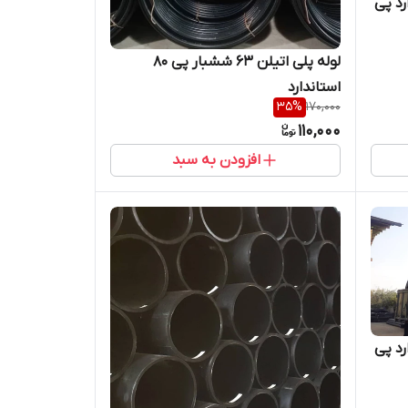
اندارد پی
لوله پلی اتیلن 63 ششبار پی 80
استاندارد
35
%
170,000
110,000
افزودن به سبد
اندارد پی