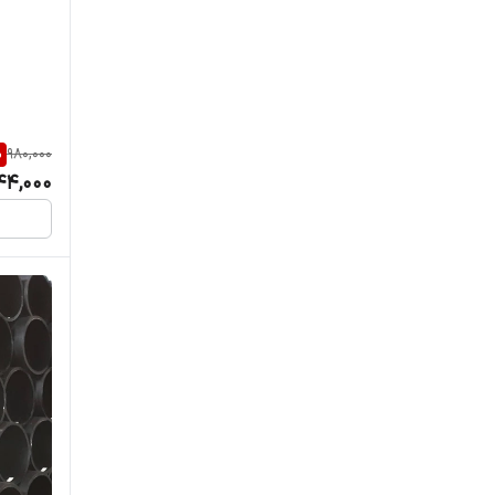
%
980,000
44,000