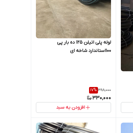
لوله پلی اتیلن 125 ده بار پی
100استاندارد شاخه ای
17
%
398,000
330,000
افزودن به سبد