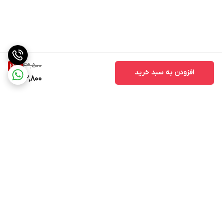
43,500
22
%
افزودن به سبد خرید
33,800
برگشت به بالا