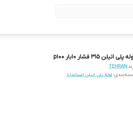
ه پلی اتیلن 315 فشار 10بار p100
ند:
TEHRAN
ته‌بندی
:
لوله پلی اتیلن استاندارد