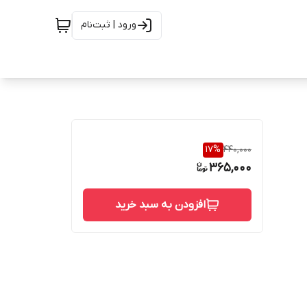
ورود | ثبت‌نام
17
%
440,000
365,000
افزودن به سبد خرید