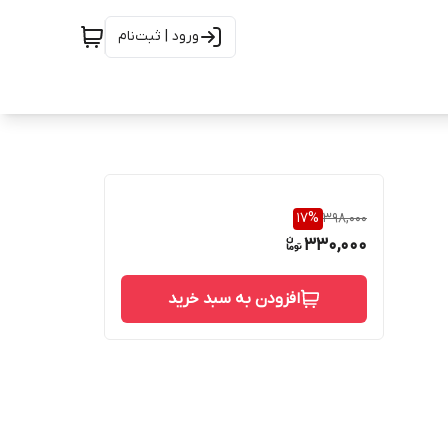
ورود | ثبت‌نام
17
%
398,000
330,000
افزودن به سبد خرید