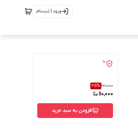
ورود | ثبت‌نام
10
35
%
170,000
110,000
افزودن به سبد خرید