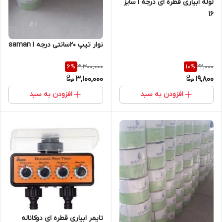
لوله ابیاری قطره ای درجه 1 سایز
16
نوار تیپ 20سانتی درجه 1 saman
3,300,000
22,000
6
%
10
%
3,100,000
19,800
افزودن به سبد
افزودن به سبد
تایمر ابیاری قطره ای دوکاناله