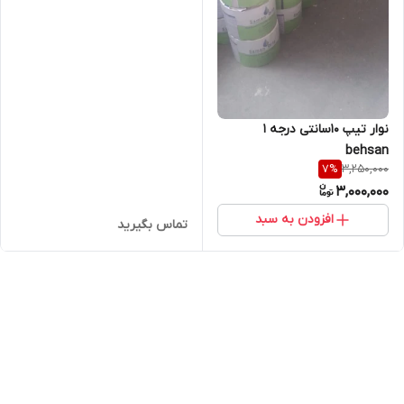
نوار تیپ 10سانتی درجه 1
behsan
3,250,000
7
%
3,000,000
افزودن به سبد
تماس بگیرید