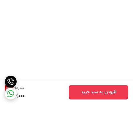
198,000
13
%
افزودن به سبد خرید
172,000