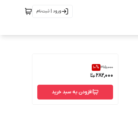
ورود | ثبت‌نام
10
%
315,000
282,000
افزودن به سبد خرید