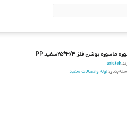
ره ماسوره بوشن فلز 3/4*25سفید PP
ند:
asiatek
ته‌بندی
:
لوله واتصالات سفید