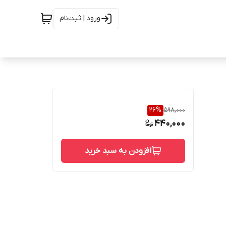
ورود | ثبت‌نام
26
%
598,000
440,000
افزودن به سبد خرید