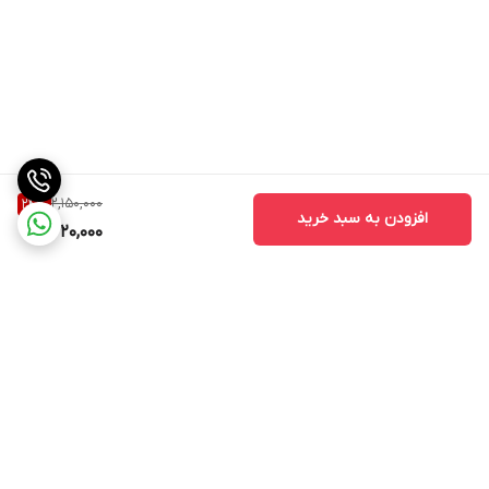
2,150,000
24
%
افزودن به سبد خرید
1,620,000
برگشت به بالا