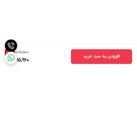
1,105,500
28
%
افزودن به سبد خرید
795,960
برگشت به بالا