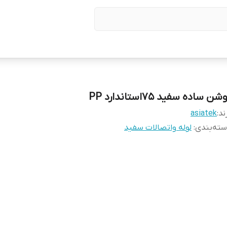
شن ساده سفید 75استاندارد PP
ند:
asiatek
ته‌بندی
:
لوله واتصالات سفید