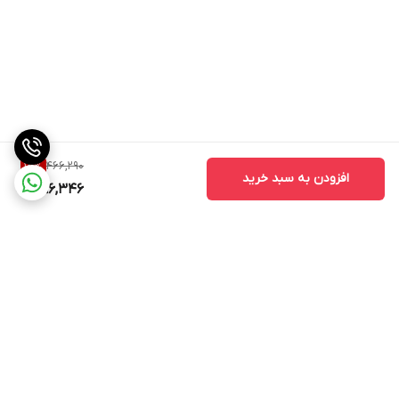
466,290
15
%
افزودن به سبد خرید
396,346
برگشت به بالا