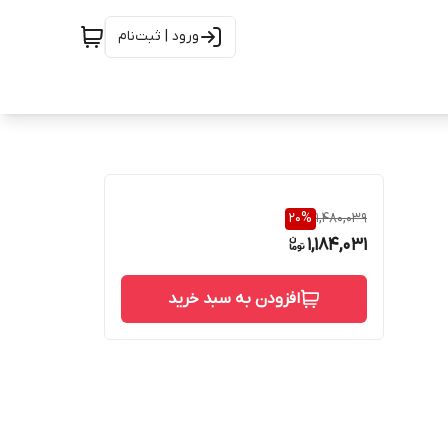
ورود | ثبت‌نام
20
%
1,480,039
1,184,031
افزودن به سبد خرید