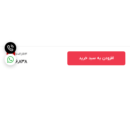
702,163
15
%
افزودن به سبد خرید
596,838
برگشت به بالا