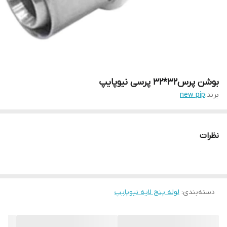
بوشن پرس32*32 پرسی نیوپایپ
برند:
new pip
نظرات
دسته‌بندی
:
لوله پنج لایه نیوپایپ