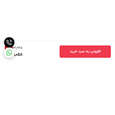
221,245
15
%
افزودن به سبد خرید
188,058
برگشت به بالا