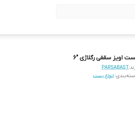
ست اویز سقفی رگلاژی "6
ند:
PARSABAST
ته‌بندی
:
انواع بست