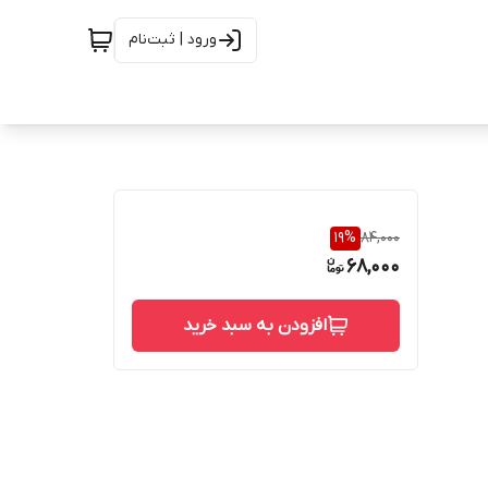
ورود | ثبت‌نام
19
%
84,000
68,000
افزودن به سبد خرید