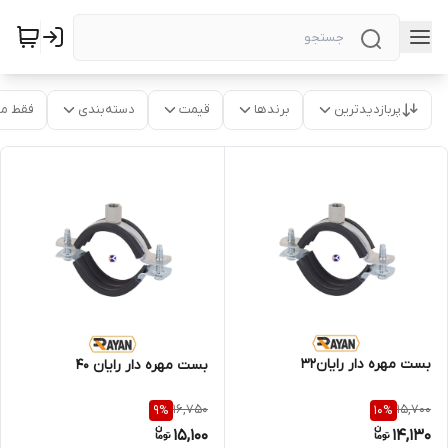
پربازدیدترین
برندها
قیمت
دسته‌بندی
فقط م
بست مهره دار رایان32
بست مهره دار رایان 40
16,750
15,700
9
%
10
%
15,100
14,130