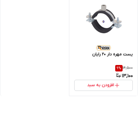
یست مهره دار 20 رایان
14,500
9
%
13,100
افزودن به سبد